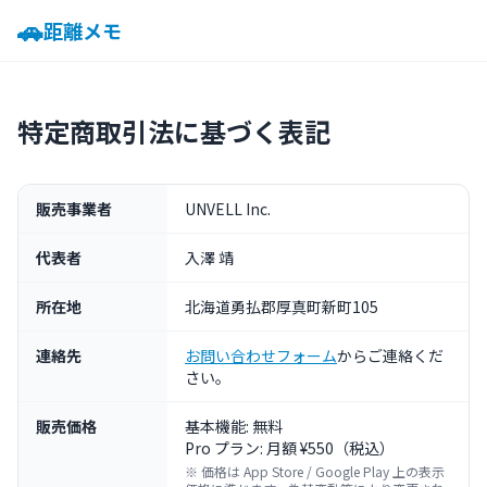
🚗
距離メモ
特定商取引法に基づく表記
販売事業者
UNVELL Inc.
代表者
入澤 靖
所在地
北海道勇払郡厚真町新町105
連絡先
お問い合わせフォーム
からご連絡くだ
さい。
販売価格
基本機能: 無料
Pro プラン: 月額 ¥550（税込）
※ 価格は App Store / Google Play 上の表示