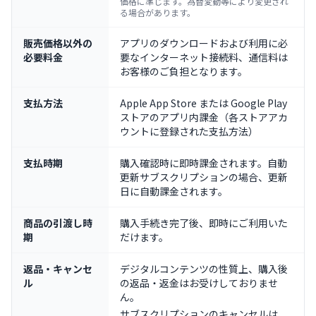
価格に準じます。為替変動等により変更され
る場合があります。
販売価格以外の
アプリのダウンロードおよび利用に必
必要料金
要なインターネット接続料、通信料は
お客様のご負担となります。
支払方法
Apple App Store または Google Play
ストアのアプリ内課金（各ストアアカ
ウントに登録された支払方法）
支払時期
購入確認時に即時課金されます。自動
更新サブスクリプションの場合、更新
日に自動課金されます。
商品の引渡し時
購入手続き完了後、即時にご利用いた
期
だけます。
返品・キャンセ
デジタルコンテンツの性質上、購入後
ル
の返品・返金はお受けしておりませ
ん。
サブスクリプションのキャンセルは、